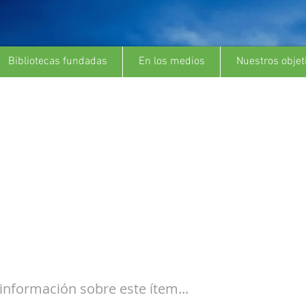
Bibliotecas fundadas
En los medios
Nuestros objet
en ESPN, sobre la
;Biblioteca Futboler
tan Maidana&quot;
nformación sobre este ítem...