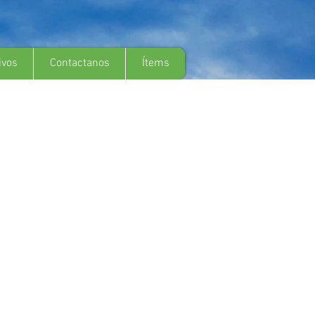
ivos
Contactanos
Ítems
a