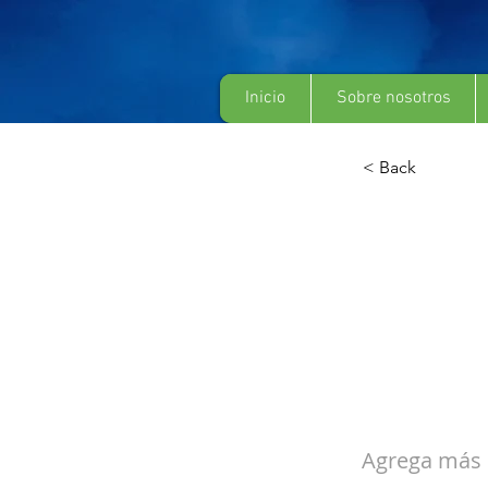
Inicio
Sobre nosotros
< Back
Nota 
&quot
Jona
Agrega más i